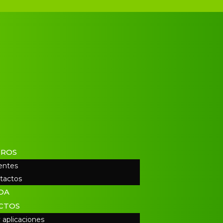
ROS
ientes
tactos
DA
CTOS
 aplicaciones