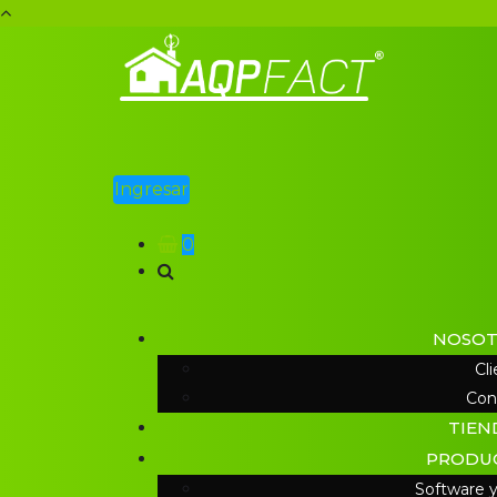
Ingresar
0
NOSOT
Cl
Con
TIEN
PRODU
Software y