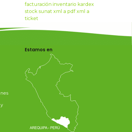
facturación
inventario
kardex
stock
sunat
xml a pdf
xml a
ticket
Estamos en
ones
 y