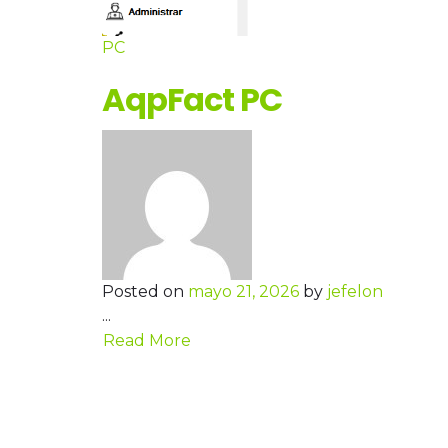
PC
AqpFact PC
Posted on
mayo 21, 2026
by
jefelon
...
Read More