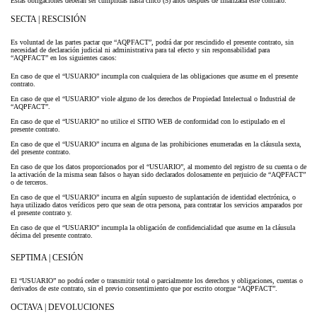
Estas obligaciones deberán ser cumplidas hasta cinco (5) años después de finalizada este contrato.
SECTA | RESCISIÓN
Es voluntad de las partes pactar que “AQPFACT”, podrá dar por rescindido el presente contrato, sin
necesidad de declaración judicial ni administrativa para tal efecto y sin responsabilidad para
“AQPFACT” en los siguientes casos:
En caso de que el “USUARIO” incumpla con cualquiera de las obligaciones que asume en el presente
contrato.
En caso de que el “USUARIO” viole alguno de los derechos de Propiedad Intelectual o Industrial de
“AQPFACT”.
En caso de que el “USUARIO” no utilice el SITIO WEB de conformidad con lo estipulado en el
presente contrato.
En caso de que el “USUARIO” incurra en alguna de las prohibiciones enumeradas en la cláusula sexta,
del presente contrato.
En caso de que los datos proporcionados por el “USUARIO”, al momento del registro de su cuenta o de
la activación de la misma sean falsos o hayan sido declarados dolosamente en perjuicio de “AQPFACT”
o de terceros.
En caso de que el “USUARIO” incurra en algún supuesto de suplantación de identidad electrónica, o
haya utilizado datos verídicos pero que sean de otra persona, para contratar los servicios amparados por
el presente contrato y.
En caso de que el “USUARIO” incumpla la obligación de confidencialidad que asume en la cláusula
décima del presente contrato.
SEPTIMA | CESIÓN
El “USUARIO” no podrá ceder o transmitir total o parcialmente los derechos y obligaciones, cuentas o
derivados de este contrato, sin el previo consentimiento que por escrito otorgue “AQPFACT”.
OCTAVA | DEVOLUCIONES