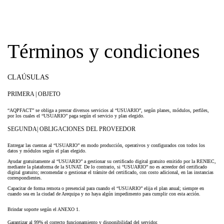
Términos y condiciones
CLAÚSULAS
PRIMERA | OBJETO
“AQPFACT” se obliga a prestar diversos servicios al “USUARIO”, según planes, módulos, perfiles,
por los cuales el “USUARIO” paga según el servicio y plan elegido.
SEGUNDA| OBLIGACIONES DEL PROVEEDOR
Entregar las cuentas al “USUARIO” en modo producción, operativos y configurados con todos los
datos y módulos según el plan elegido.
Ayudar gratuitamente al “USUARIO” a gestionar su certificado digital gratuito emitido por la RENIEC,
mediante la plataforma de la SUNAT. De lo contrario, si “USUARIO” no es acreedor del certificado
digital gratuito; recomendar o gestionar el trámite del certificado, con costo adicional, en las instancias
correspondientes.
Capacitar de forma remota o presencial para cuando el “USUARIO” elija el plan anual; siempre en
cuando sea en la ciudad de Arequipa y no haya algún impedimento para cumplir con esta acción.
Brindar soporte según el ANEXO 1.
Garantizar al 99% el correcto funcionamiento y disponibilidad del servidor.