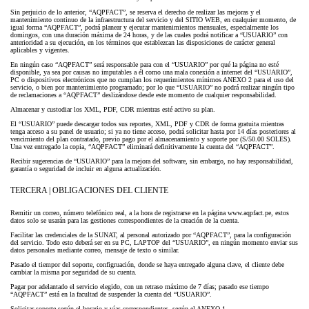
Sin perjuicio de lo anterior, “AQPFACT”, se reserva el derecho de realizar las mejoras y el
mantenimiento continuo de la infraestructura del servicio y del SITIO WEB, en cualquier momento, de
igual forma “AQPFACT”, podrá planear y ejecutar mantenimientos mensuales, especialmente los
domingos, con una duración máxima de 24 horas, y de las cuales podrá notificar a “USUARIO” con
anterioridad a su ejecución, en los términos que establezcan las disposiciones de carácter general
aplicables y vigentes.
En ningún caso “AQPFACT” será responsable para con el “USUARIO” por qué la página no esté
disponible, ya sea por causas no imputables a él como una mala conexión a internet del “USUARIO”,
PC o dispositivos electrónicos que no cumplan los requerimientos mínimos ANEXO 2 para el uso del
servicio, o bien por mantenimiento programado; por lo que “USUARIO” no podrá realizar ningún tipo
de reclamaciones a “AQPFACT” deslizándose desde este momento de cualquier responsabilidad.
Almacenar y custodiar los XML, PDF, CDR mientras esté activo su plan.
El “USUARIO” puede descargar todos sus reportes, XML, PDF y CDR de forma gratuita mientras
tenga acceso a su panel de usuario; si ya no tiene acceso, podrá solicitar hasta por 14 días posteriores al
vencimiento del plan contratado, previo pago por el almacenamiento y soporte por (S/50.00 SOLES).
Una vez entregado la copia, “AQPFACT” eliminará definitivamente la cuenta del “AQPFACT”.
Recibir sugerencias de “USUARIO” para la mejora del software, sin embargo, no hay responsabilidad,
garantía o seguridad de incluir en alguna actualización.
TERCERA | OBLIGACIONES DEL CLIENTE
Remitir un correo, número telefónico real, a la hora de registrarse en la página www.aqpfact.pe, estos
datos solo se usarán para las gestiones correspondientes de la creación de la cuenta.
Facilitar las credenciales de la SUNAT, al personal autorizado por “AQPFACT”, para la configuración
del servicio. Todo esto deberá ser en su PC, LAPTOP del “USUARIO”, en ningún momento enviar sus
datos personales mediante correo, mensaje de texto o similar.
Pasado el tiempor del soporte, configruación, donde se haya entregado alguna clave, el cliente debe
cambiar la misma por seguridad de su cuenta.
Pagar por adelantado el servicio elegido, con un retraso máximo de 7 días; pasado ese tiempo
“AQPFACT” está en la facultad de suspender la cuenta del “USUARIO”.
Solicitar soporte según el horario y vías correspondientes, según el ANEXO 1