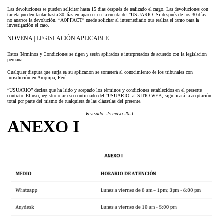
Las devoluciones se pueden solicitar hasta 15 días después de realizado el cargo. Las devoluciones con
tarjeta pueden tardar hasta 30 días en aparecer en la cuenta del “USUARIO” Si después de los 30 días
no aparece la devolución, “AQPFACT” puede solicitar al intermediario que realiza el cargo para la
investigación el caso.
NOVENA | LEGISLACIÓN APLICABLE
Estos Términos y Condiciones se rigen y serán aplicados e interpretados de acuerdo con la legislación
peruana.
Cualquier disputa que surja en su aplicación se someterá al conocimiento de los tribunales con
jurisdicción en Arequipa, Perú.
“USUARIO” declara que ha leído y aceptado los términos y condiciones establecidos en el presente
contrato. El uso, registro o acceso continuado del “USUARIO” al SITIO WEB, significará la aceptación
total por parte del mismo de cualquiera de las cláusulas del presente.
Revisado: 25 mayo 2021
ANEXO I