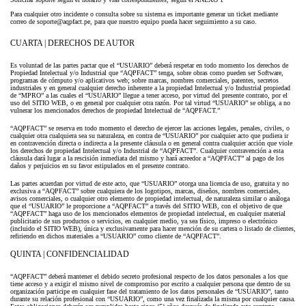
Para cualquier otro incidente o consulta sobre su sistema es importante generar un ticket mediante
correo de soporte@aqpfact.pe, para que nuestro equipo pueda hacer seguimiento a su caso.
CUARTA | DERECHOS DE AUTOR
Es voluntad de las partes pactar que el “USUARIO” deberá respetar en todo momento los derechos de
Propiedad Intelectual y/o Industrial que “AQPFACT” tenga, sobre obras como pueden ser Software,
programas de cómputo y/o aplicativos web; sobre marcas, nombres comerciales, patentes, secretos
industriales y en general cualquier derecho inherente a la propiedad Intelectual y/o Industrial propiedad
de “MPRO” a las cuales el “USUARIO” llegue a tener acceso, por virtud del presente contrato, por el
uso del SITIO WEB, o en general por cualquier otra razón. Por tal virtud “USUARIO” se obliga, a no
vulnerar los mencionados derechos de propiedad Intelectual de “AQPFACT.”
“AQPFACT” se reserva en todo momento el derecho de ejercer las acciones legales, penales, civiles, o
cualquier otra cualquiera sea su naturaleza, en contra de “USUARIO” por cualquier acto que pudiera ir
en contravención directa o indirecta a la presente cláusula o en general contra cualquier acción que viole
los derechos de propiedad Intelectual y/o Industrial de “AQPFACT”. Cualquier contravención a esta
cláusula dará lugar a la rescisión inmediata del mismo y hará acreedor a “AQPFACT” al pago de los
daños y perjuicios en su favor estipulados en el presente contrato.
Las partes acuerdan por virtud de este acto, que “USUARIO” otorga una licencia de uso, gratuita y no
exclusiva a “AQPFACT” sobre cualquiera de los logotipos, marcas, diseños, nombres comerciales,
avisos comerciales, o cualquier otro elemento de propiedad intelectual, de naturaleza similar o análoga
que el “USUARIO” le proporcione a “AQPFACT” a través del SITIO WEB, con el objetivo de que
“AQPFACT” haga uso de los mencionados elementos de propiedad intelectual, en cualquier material
publicitario de sus productos o servicios, en cualquier medio, ya sea físico, impreso o electrónico
(incluido el SITIO WEB), única y exclusivamente para hacer mención de su cartera o listado de clientes,
refiriendo en dichos materiales a “USUARIO” como cliente de “AQPFACT”.
QUINTA | CONFIDENCIALIDAD
“AQPFACT” deberá mantener el debido secreto profesional respecto de los datos personales a los que
tiene acceso y a exigir el mismo nivel de compromiso por escrito a cualquier persona que dentro de su
organización participe en cualquier fase del tratamiento de los datos personales de “USUARIO”, tanto
durante su relación profesional con “USUARIO”, como una vez finalizada la misma por cualquier causa.