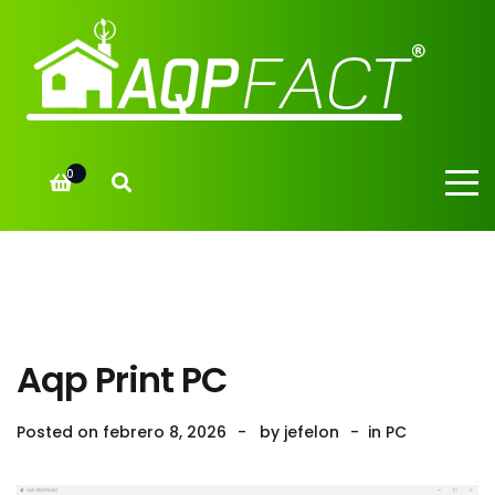
0
Aqp Print PC
Posted on
febrero 8, 2026
by
jefelon
in
PC